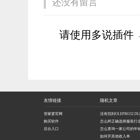
还没有留言
请使用多说插件 
友情链接
随机文章
管家婆官网
没有找到OLEPRO32.DL
购买软件
怎么样正确选择服装行
后台入口
件？
怎么查询一家公司的年销
如何开其他收入单