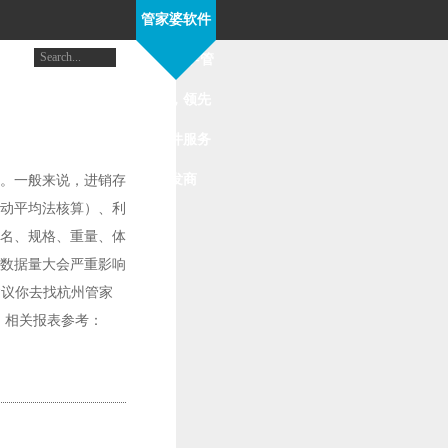
管家婆软件
帮助中心-管
家婆，领先
的软件服务
开发商
。一般来说，进销存
动平均法核算）、利
名、规格、重量、体
数据量大会严重影响
建议你去找杭州管家
。相关报表参考：