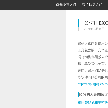
旗舰快速入门
致胜快速入门
如何用EX
2016年03月15日
|
很多人都想尝试用公
工具包含以下几个基
润（销售金额减去成
积、单位等也要有。
速度。采用VBA是
婆软件有限公司的网
http://help.gjprj.cn/?
80%的人还阅读
相比管易通和美萍进