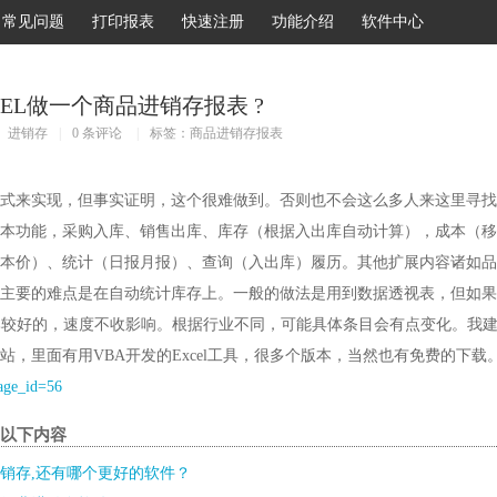
常见问题
打印报表
快速注册
功能介绍
软件中心
CEL做一个商品进销存报表 ?
进销存
|
0 条评论
|
标签：
商品进销存报表
式来实现，但事实证明，这个很难做到。否则也不会这么多人来这里寻找
本功能，采购入库、销售出库、库存（根据入出库自动计算），成本（移
本价）、统计（日报月报）、查询（入出库）履历。其他扩展内容诸如品
主要的难点是在自动统计库存上。一般的做法是用到数据透视表，但如果
比较好的，速度不收影响。根据行业不同，可能具体条目会有点变化。我
站，里面有用VBA开发的Excel工具，很多个版本，当然也有免费的下载
page_id=56
了以下内容
销存,还有哪个更好的软件？