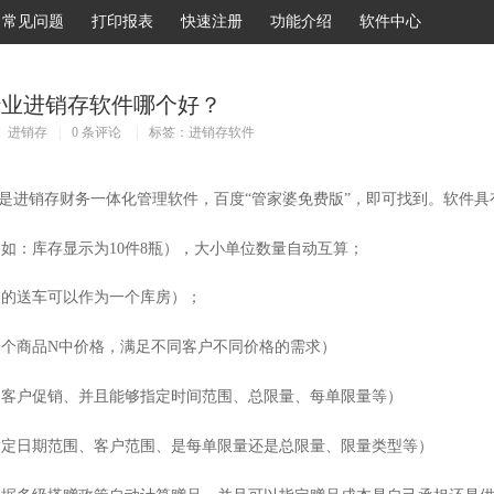
常见问题
打印报表
快速注册
功能介绍
软件中心
行业进销存软件哪个好？
进销存
|
0 条评论
|
标签：
进销存软件
，是进销存财务一体化管理软件，百度“管家婆免费版”，即可找到。软件具
位（如：库存显示为10件8瓶），大小单位数量自动互算；
流动的送车可以作为一个库房）；
以一个商品N中价格，满足不同客户不同价格的需求）
指定客户促销、并且能够指定时间范围、总限量、每单限量等）
以指定日期范围、客户范围、是每单限量还是总限量、限量类型等）