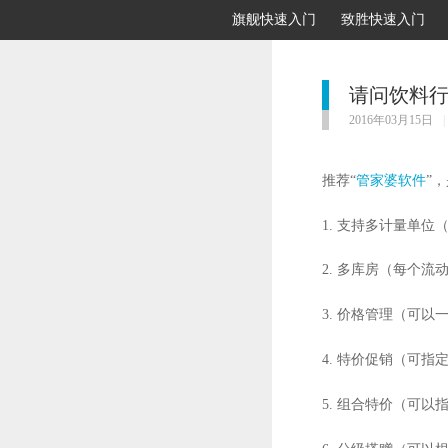
旗舰快速入门
致胜快速入门
请问饮料
2016年03月15日
|
推荐“
管家婆软件
”
1. 支持多计量单
2. 多库房（每个
3. 价格管理（可
4. 特价促销（可
5. 组合特价（可