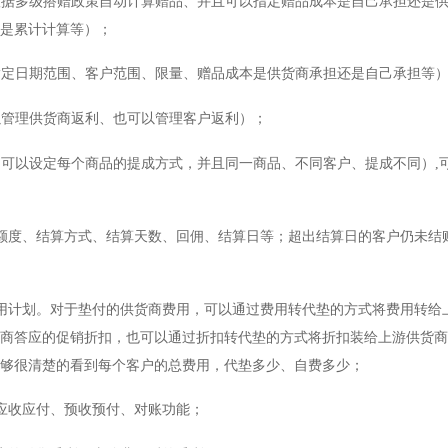
以根据多级搭赠政策自动计算赠品、并且可以指定赠品成本是自己承担还是
是累计计算等）；
以指定日期范围、客户范围、限量、赠品成本是供货商承担还是自己承担等
可以管理供货商返利、也可以管理客户返利）；
成（可以设定每个商品的提成方式，并且同一商品、不同客户、提成不同）,
户的额度、结算方式、结算天数、回佣、结算日等；超出结算日的客户仍未结
度费用计划。对于垫付的供货商费用，可以通过费用转代垫的方式将费用转给
商答应的促销折扣，也可以通过折扣转代垫的方式将折扣装给上游供货商
够很清楚的看到每个客户的总费用，代垫多少、自费多少；
位的应收应付、预收预付、对账功能；